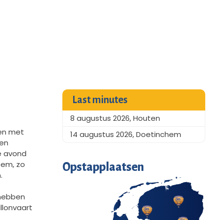
Last minutes
8 augustus 2026, Houten
ren met
14 augustus 2026, Doetinchem
ten
e avond
eem, zo
Opstapplaatsen
.
 hebben
llonvaart