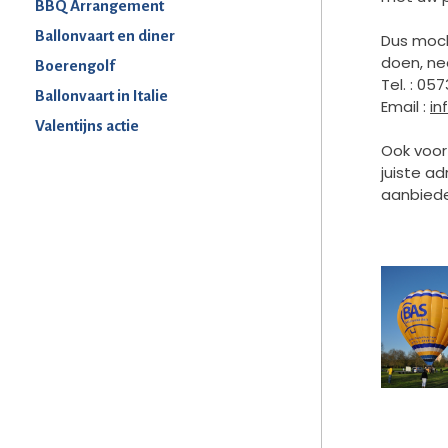
BBQ Arrangement
Ballonvaart en diner
Dus moch
doen, ne
Boerengolf
Tel. : 05
Ballonvaart in Italie
Email :
in
Valentijns actie
Ook voor
juiste a
aanbieder