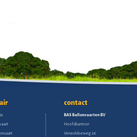
air
contact
je
BAS Ballonvaarten BV
vaart
Hoofdkantoor:
onvaart
Verwoldseweg 26