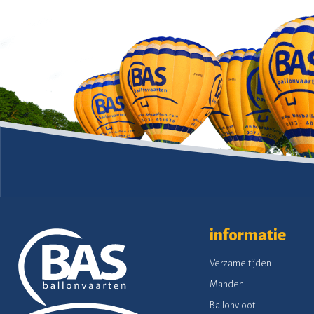
informatie
Verzameltijden
Manden
Ballonvloot