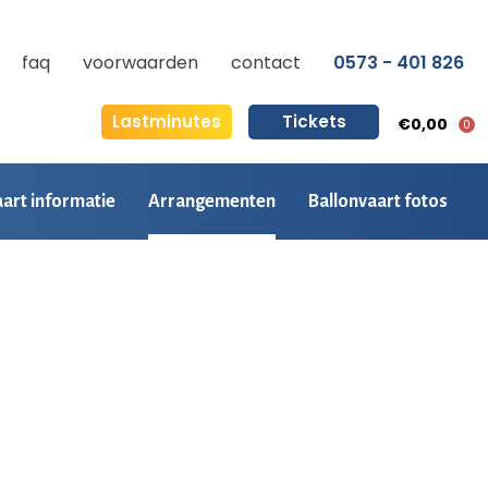
faq
voorwaarden
contact
0573 - 401 826
Lastminutes
Tickets
€0,00
0
aart informatie
Arrangementen
Ballonvaart fotos