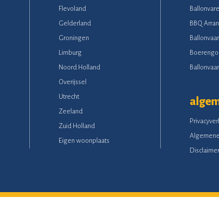
Flevoland
Ballonvare
Gelderland
BBQ Arra
Groningen
Ballonvaar
Limburg
Boerengo
Noord Holland
Ballonvaart
Overijssel
Utrecht
alge
Zeeland
Privacyver
Zuid Holland
Algemene
Eigen woonplaats
Disclaime