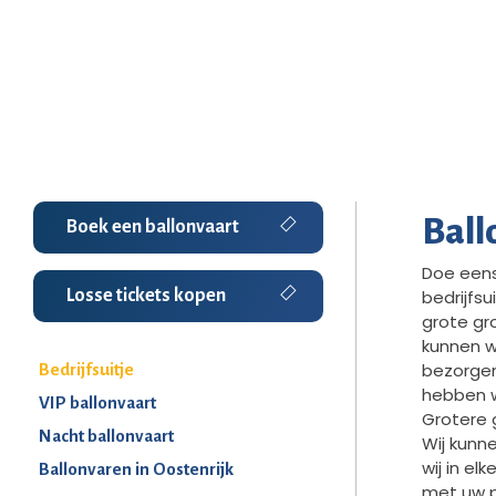
Ball
Boek een ballonvaart
Doe eens
Losse tickets kopen
bedrijfsu
grote gr
kunnen w
bezorgen
Bedrijfsuitje
hebben wi
VIP ballonvaart
Grotere 
Nacht ballonvaart
Wij kunn
wij in e
Ballonvaren in Oostenrijk
met uw p