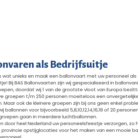
onvaren als Bedrijfsuitje
 wat unieks en maak een ballonvaart met uw personeel als
itje! Bij BAS Ballonvaarten zijn wij gespecialiseerd in ballonva
oepen, doordat wij 1 van de grootste vloot van Europa bezit
e groepen t/m 250 personen moeiteloos een onvergetelijk
. Maar ook de kleinere groepen zijn bij ons geen enkel probl
j ballonnen voor bijvoorbeeld 5,8,10,12,14,16,18 of 20 personen
groepen gaan in meerdere luchtballonnen.
en door heel Nederland uw personeelsfeestje verzorgen, zo
lke provincie opstijglocaties voor het maken van een mooie ba
ersoneel.