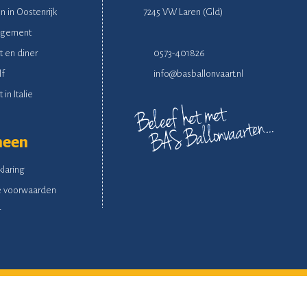
n in Oostenrijk
7245 VW Laren (Gld)
ngement
t en diner
0573-401826
lf
info@basballonvaart.nl
 in Italie
meen
klaring
 voorwaarden
r