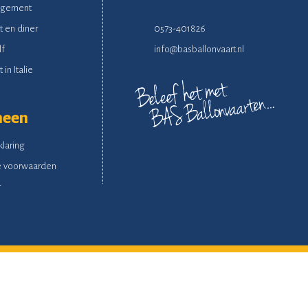
ngement
t en diner
0573-401826
lf
info@basballonvaart.nl
 in Italie
meen
klaring
 voorwaarden
r