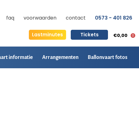
faq
voorwaarden
contact
0573 - 401 826
Lastminutes
Tickets
€0,00
0
aart informatie
Arrangementen
Ballonvaart fotos