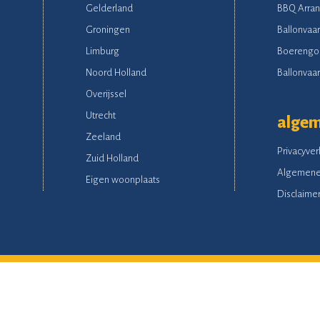
Gelderland
BBQ Arra
Groningen
Ballonvaar
Limburg
Boerengo
Noord Holland
Ballonvaart
Overijssel
Utrecht
alge
Zeeland
Privacyver
Zuid Holland
Algemene
Eigen woonplaats
Disclaime