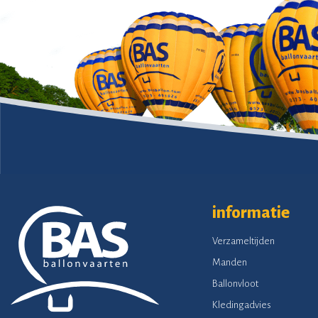
informatie
Verzameltijden
Manden
Ballonvloot
Kledingadvies