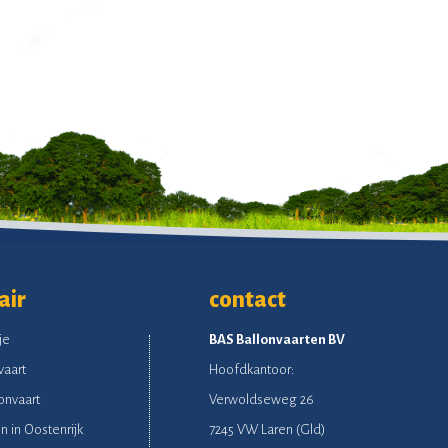
air
contact
je
BAS Ballonvaarten BV
vaart
Hoofdkantoor:
onvaart
Verwoldseweg 26
n in Oostenrijk
7245 VW Laren (Gld)