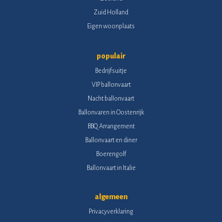
Zuid Holland
Eigen woonplaats
populair
Bedrijfsuitje
VIP ballonvaart
Nacht ballonvaart
Ballonvaren in Oostenrijk
BBQ Arrangement
Ballonvaart en diner
Boerengolf
Ballonvaart in Italie
algemeen
Privacyverklaring