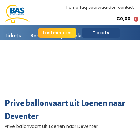
home
faq
voorwaarden
contact
€0,00
0
Lastminutes
Tickets
Tickets
Boeken
Opstapplaatsen
Ballonvaart informatie
Arrangementen
BAS Ballonvaarten
AI is beschikbaar
Ballonvaart fotos
Prive ballonvaart uit Loenen naar
Deventer
Prive ballonvaart uit Loenen naar Deventer