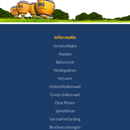
informatie
Verzameltijden
Manden
Ballonvloot
Kledingadvies
Het weer
Ochtend ballonvaart
Groeps ballonvaart
Onze Piloten
Spreekbeurt
Van start tot landing
Brochure aanvragen