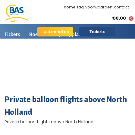
home
faq
voorwaarden
contact
€0,00
0
Lastminutes
Tickets
Tickets
Boeken
Opstapplaatsen
Ballonvaart informatie
Arrangementen
BAS Ballonvaarten
AI is beschikbaar
Ballonvaart fotos
Private balloon flights above North
Holland
Private balloon flights above North Holland