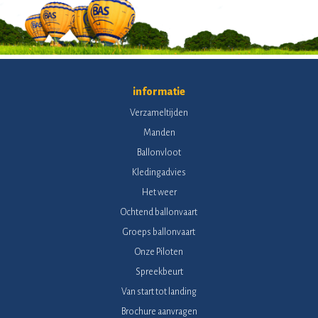
informatie
Verzameltijden
Manden
Ballonvloot
Kledingadvies
Het weer
Ochtend ballonvaart
Groeps ballonvaart
Onze Piloten
Spreekbeurt
Van start tot landing
Brochure aanvragen