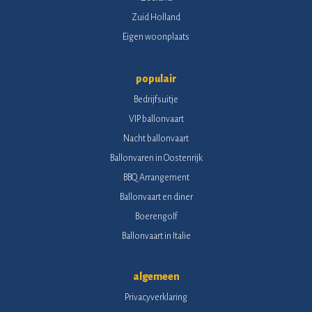
Zuid Holland
Eigen woonplaats
populair
Bedrijfsuitje
VIP ballonvaart
Nacht ballonvaart
Ballonvaren in Oostenrijk
BBQ Arrangement
Ballonvaart en diner
Boerengolf
Ballonvaart in Italie
algemeen
Privacyverklaring