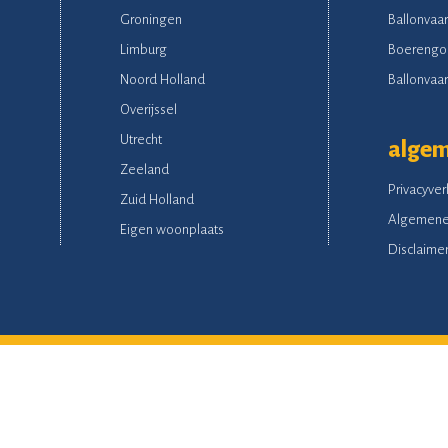
Groningen
Ballonvaar
Limburg
Boerengo
Noord Holland
Ballonvaart
Overijssel
Utrecht
alge
Zeeland
Privacyver
Zuid Holland
Algemene
Eigen woonplaats
Disclaime