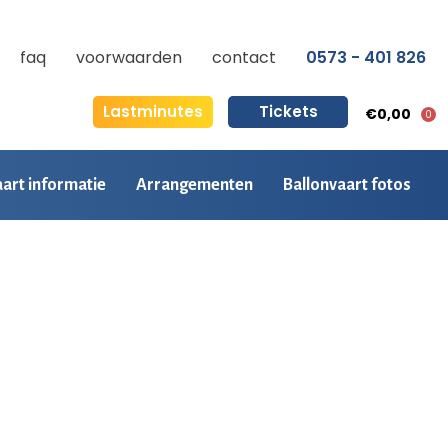
faq
voorwaarden
contact
0573 - 401 826
Lastminutes
Tickets
€0,00
0
aart informatie
Arrangementen
Ballonvaart fotos