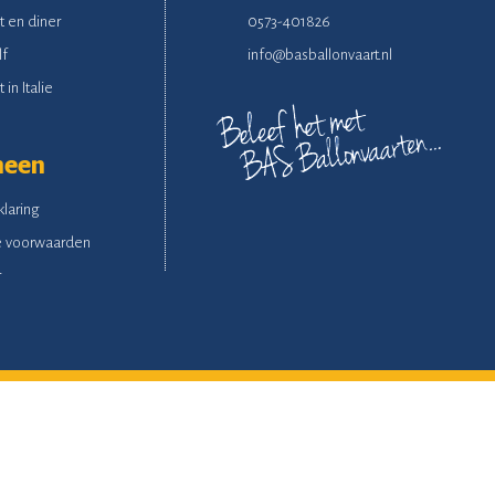
t en diner
0573-401826
lf
info@basballonvaart.nl
 in Italie
meen
klaring
 voorwaarden
r