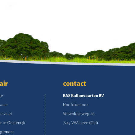
air
contact
je
BAS Ballonvaarten BV
vaart
Hoofdkantoor:
onvaart
Verwoldseweg 26
n in Oostenrijk
7245 VW Laren (Gld)
ngement