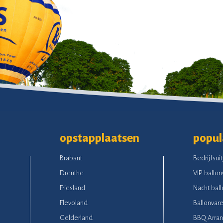
opstapplaatsen
popul
Brabant
Bedrijfsuit
Drenthe
VIP ballon
Friesland
Nacht ball
Flevoland
Ballonvare
Gelderland
BBQ Arra