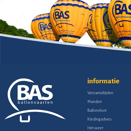
informatie
Verzameltijden
Manden
Ballonvloot
Kledingadvies
Het weer