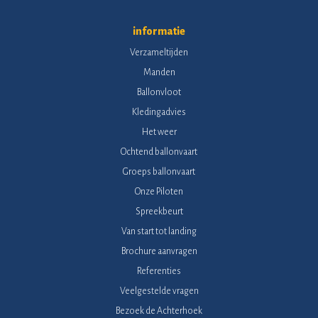
informatie
Verzameltijden
Manden
Ballonvloot
Kledingadvies
Het weer
Ochtend ballonvaart
Groeps ballonvaart
Onze Piloten
Spreekbeurt
Van start tot landing
Brochure aanvragen
Referenties
Veelgestelde vragen
Bezoek de Achterhoek