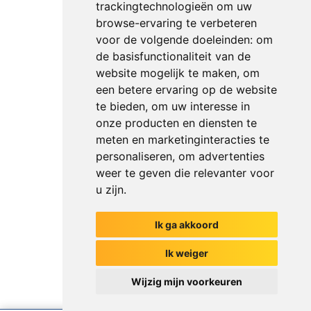
trackingtechnologieën om uw
browse-ervaring te verbeteren
voor de volgende doeleinden:
om
de basisfunctionaliteit van de
website mogelijk te maken
,
om
een betere ervaring op de website
te bieden
,
om uw interesse in
onze producten en diensten te
meten en marketinginteracties te
personaliseren
,
om advertenties
weer te geven die relevanter voor
u zijn
.
Ik ga akkoord
Het begin van jouw gesprek
Ik weiger
Wijzig mijn voorkeuren
Chat met ons
Ik weet net zoveel als mijn collega's
Versturen