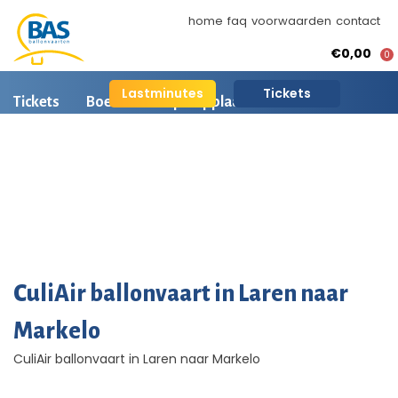
home
faq
voorwaarden
contact
€0,00
0
Lastminutes
Tickets
Tickets
Boeken
Opstapplaatsen
Ballonvaart informatie
Arrangementen
BAS Ballonvaarten
Ballonvaart fotos
AI is beschikbaar
CuliAir ballonvaart in Laren naar
Markelo
CuliAir ballonvaart in Laren naar Markelo