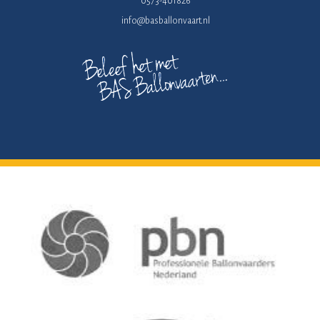
0573-401826
info@basballonvaart.nl