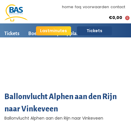
home
faq
voorwaarden
contact
€0,00
0
Lastminutes
Tickets
Tickets
Boeken
Opstapplaatsen
Ballonvaart informatie
Arrangementen
BAS Ballonvaarten
AI is beschikbaar
Ballonvaart fotos
Ballonvlucht Alphen aan den Rijn
naar Vinkeveen
Ballonvlucht Alphen aan den Rijn naar Vinkeveen