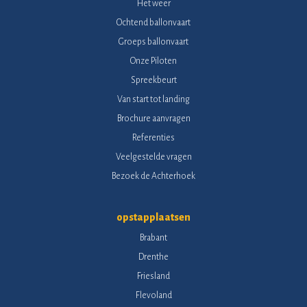
Het weer
Ochtend ballonvaart
Groeps ballonvaart
Onze Piloten
Spreekbeurt
Van start tot landing
Brochure aanvragen
Referenties
Veelgestelde vragen
Bezoek de Achterhoek
opstapplaatsen
Brabant
Drenthe
Friesland
Flevoland