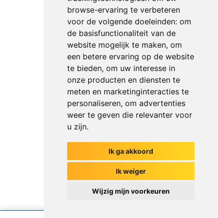
browse-ervaring te verbeteren
voor de volgende doeleinden:
om
de basisfunctionaliteit van de
website mogelijk te maken
,
om
een betere ervaring op de website
te bieden
,
om uw interesse in
onze producten en diensten te
meten en marketinginteracties te
personaliseren
,
om advertenties
weer te geven die relevanter voor
u zijn
.
Ik ga akkoord
Het begin van jouw gesprek
Ik weiger
Wijzig mijn voorkeuren
Chat met ons
Ik weet net zoveel als mijn collega's
Versturen