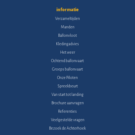
informatie
Verzameltijden
Manden
Ballonvloot
Kledingadvies
Het weer
Ochtend ballonvaart
Groeps ballonvaart
Onze Piloten
Spreekbeurt
Van start tot landing
Brochure aanvragen
Referenties
Veelgestelde vragen
Bezoek de Achterhoek