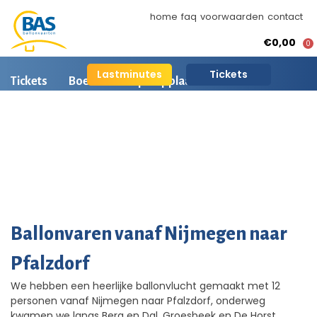
home
faq
voorwaarden
contact
€0,00
0
Lastminutes
Tickets
Tickets
Boeken
Opstapplaatsen
Ballonvaart informatie
Arrangementen
BAS Ballonvaarten
AI is beschikbaar
Ballonvaart fotos
Ballonvaren vanaf Nijmegen naar
Pfalzdorf
We hebben een heerlijke ballonvlucht gemaakt met 12
personen vanaf Nijmegen naar Pfalzdorf, onderweg
kwamen we langs Berg en Dal, Groesbeek en De Horst.