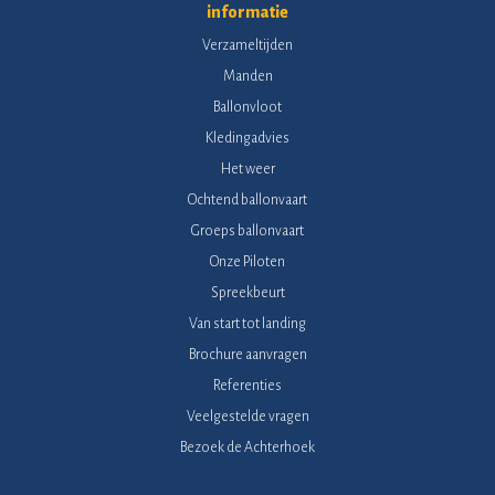
informatie
Verzameltijden
Manden
Ballonvloot
Kledingadvies
Het weer
Ochtend ballonvaart
Groeps ballonvaart
Onze Piloten
Spreekbeurt
Van start tot landing
Brochure aanvragen
Referenties
Veelgestelde vragen
Bezoek de Achterhoek