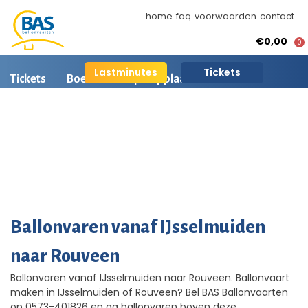
home
faq
voorwaarden
contact
€0,00
0
Lastminutes
Tickets
Tickets
Boeken
Opstapplaatsen
Ballonvaart informatie
Arrangementen
BAS Ballonvaarten
AI is beschikbaar
Ballonvaart fotos
Ballonvaren vanaf IJsselmuiden
naar Rouveen
Ballonvaren vanaf IJsselmuiden naar Rouveen. Ballonvaart
maken in IJsselmuiden of Rouveen? Bel BAS Ballonvaarten
op 0573-401826 en ga ballonvaren boven deze