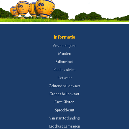
informatie
Verzameltijden
Manden
Ballonvloot
Kledingadvies
Het weer
Ochtend ballonvaart
Groeps ballonvaart
Onze Piloten
Spreekbeurt
Van start tot landing
Brochure aanvragen