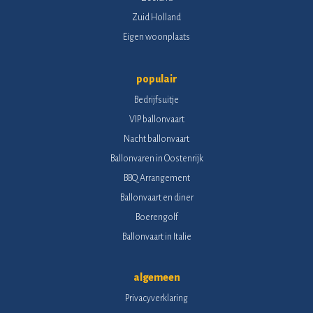
Zuid Holland
Eigen woonplaats
populair
Bedrijfsuitje
VIP ballonvaart
Nacht ballonvaart
Ballonvaren in Oostenrijk
BBQ Arrangement
Ballonvaart en diner
Boerengolf
Ballonvaart in Italie
algemeen
Privacyverklaring