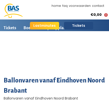
home
faq
voorwaarden
contact
€0,00
0
Lastminutes
Tickets
Tickets
Boeken
Opstapplaatsen
Ballonvaart informatie
Arrangementen
BAS Ballonvaarten
AI is beschikbaar
Ballonvaart fotos
Ballonvaren vanaf Eindhoven Noord
Brabant
Ballonvaren vanaf Eindhoven Noord Brabant