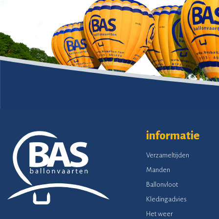
informatie
Verzameltijden
Manden
Ballonvloot
Kledingadvies
Het weer