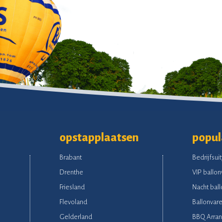
opstapplaatsen
popul
Brabant
Bedrijfsuit
Drenthe
VIP ballon
Friesland
Nacht ball
Flevoland
Ballonvare
Gelderland
BBQ Arra