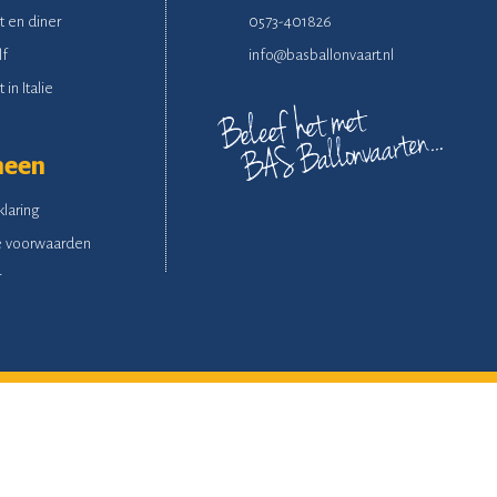
t en diner
0573-401826
lf
info@basballonvaart.nl
 in Italie
meen
klaring
 voorwaarden
r