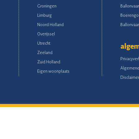
Groningen
Ballonvaar
Limburg
Boerengo
Noord Holland
Ballonvaart
Overijssel
Utrecht
alge
Zeeland
Privacyver
Zuid Holland
Algemene
Eigen woonplaats
Disclaime