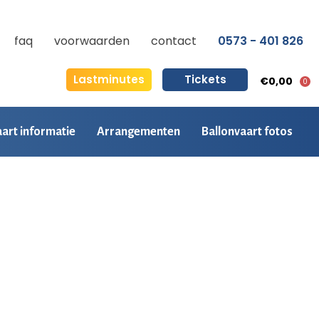
faq
voorwaarden
contact
0573 - 401 826
Lastminutes
Tickets
€0,00
0
aart informatie
Arrangementen
Ballonvaart fotos