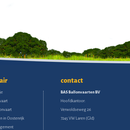
air
contact
je
BAS Ballonvaarten BV
vaart
Hoofdkantoor:
onvaart
Verwoldseweg 26
n in Oostenrijk
7245 VW Laren (Gld)
ngement