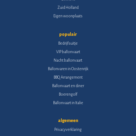
Zuid Holland
Eigen woonplaats
populair
Bedrijfsuitje
VIP ballonvaart
Nacht ballonvaart
Ballonvaren in Oostenrijk
BBQ Arrangement
Ballonvaart en diner
Boerengolf
Ballonvaart in Italie
algemeen
Privacyverklaring