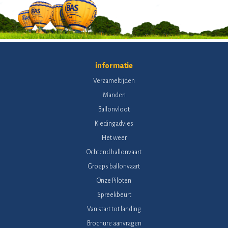
informatie
Verzameltijden
Manden
Ballonvloot
Kledingadvies
Het weer
Ochtend ballonvaart
Groeps ballonvaart
Onze Piloten
Spreekbeurt
Van start tot landing
Brochure aanvragen