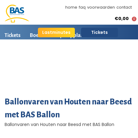
home
faq
voorwaarden
contact
€0,00
0
Lastminutes
Tickets
Tickets
Boeken
Opstapplaatsen
Ballonvaart informatie
Arrangementen
BAS Ballonvaarten
AI is beschikbaar
Ballonvaart fotos
Ballonvaren van Houten naar Beesd
met BAS Ballon
Ballonvaren van Houten naar Beesd met BAS Ballon