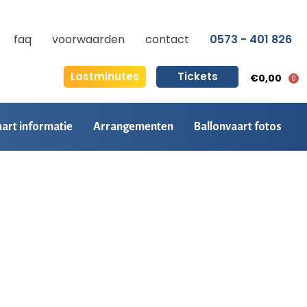
faq
voorwaarden
contact
0573 - 401 826
Lastminutes
Tickets
€0,00
0
aart informatie
Arrangementen
Ballonvaart fotos