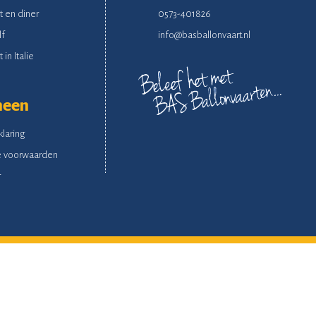
t en diner
0573-401826
lf
info@basballonvaart.nl
 in Italie
meen
klaring
 voorwaarden
r