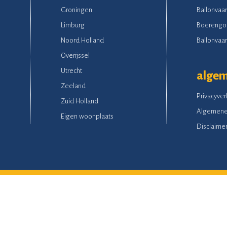
Groningen
Ballonvaar
Limburg
Boerengo
Noord Holland
Ballonvaart
Overijssel
Utrecht
alge
Zeeland
Privacyver
Zuid Holland
Algemene
Eigen woonplaats
Disclaime