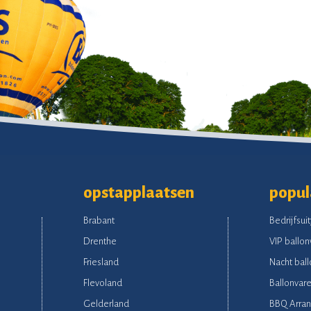
opstapplaatsen
popul
Brabant
Bedrijfsuit
Drenthe
VIP ballon
Friesland
Nacht ball
Flevoland
Ballonvare
Gelderland
BBQ Arra