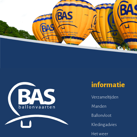
informatie
Verzameltijden
Manden
Ballonvloot
Kledingadvies
Het weer