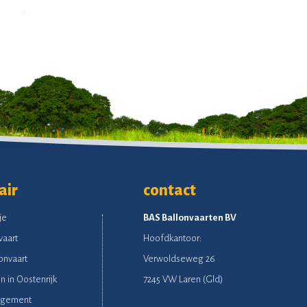
air
contact
je
BAS Ballonvaarten BV
vaart
Hoofdkantoor:
onvaart
Verwoldseweg 26
n in Oostenrijk
7245 VW Laren (Gld)
ngement