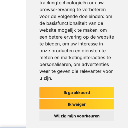
trackingtechnologieën om uw
browse-ervaring te verbeteren
voor de volgende doeleinden:
om
de basisfunctionaliteit van de
website mogelijk te maken
,
om
een betere ervaring op de website
te bieden
,
om uw interesse in
onze producten en diensten te
meten en marketinginteracties te
personaliseren
,
om advertenties
weer te geven die relevanter voor
u zijn
.
Ik ga akkoord
Het begin van jouw gesprek
Ik weiger
Wijzig mijn voorkeuren
Chat met ons
Ik weet net zoveel als mijn collega's
Versturen