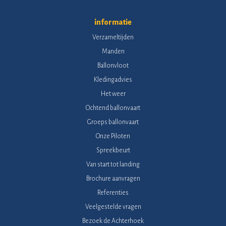
informatie
Verzameltijden
Manden
Ballonvloot
Kledingadvies
Het weer
Ochtend ballonvaart
Groeps ballonvaart
Onze Piloten
Spreekbeurt
Van start tot landing
Brochure aanvragen
Referenties
Veelgestelde vragen
Bezoek de Achterhoek