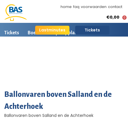
home
faq
voorwaarden
contact
€0,00
0
Lastminutes
Tickets
Tickets
Boeken
Opstapplaatsen
Ballonvaart informatie
Arrangementen
BAS Ballonvaarten
Ballonvaart fotos
AI is beschikbaar
Ballonvaren boven Salland en de
Achterhoek
Ballonvaren boven Salland en de Achterhoek