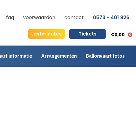
faq
voorwaarden
contact
0573 - 401 826
Lastminutes
Tickets
€0,00
0
aart informatie
Arrangementen
Ballonvaart fotos