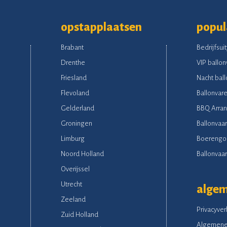
opstapplaatsen
popul
Brabant
Bedrijfsuit
Drenthe
VIP ballon
Friesland
Nacht ball
Flevoland
Ballonvare
Gelderland
BBQ Arra
Groningen
Ballonvaar
Limburg
Boerengo
Noord Holland
Ballonvaart
Overijssel
Utrecht
alge
Zeeland
Privacyver
Zuid Holland
Algemene