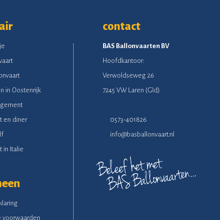
air
contact
je
BAS Ballonvaarten BV
vaart
Hoofdkantoor:
onvaart
Verwoldseweg 26
n in Oostenrijk
7245 VW Laren (Gld)
ngement
t en diner
0573-401826
lf
info@basballonvaart.nl
 in Italie
meen
klaring
 voorwaarden