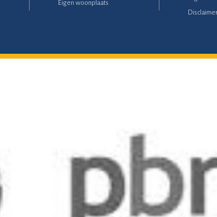
Eigen woonplaats
Disclaime