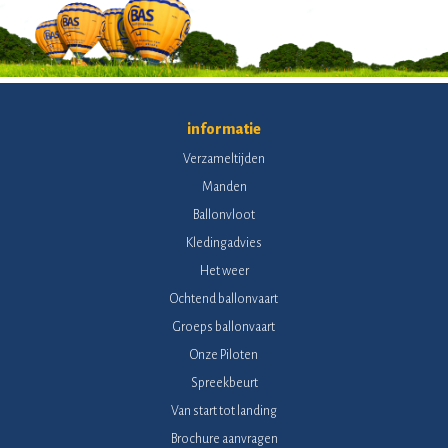
informatie
Verzameltijden
Manden
Ballonvloot
Kledingadvies
Het weer
Ochtend ballonvaart
Groeps ballonvaart
Onze Piloten
Spreekbeurt
Van start tot landing
Brochure aanvragen