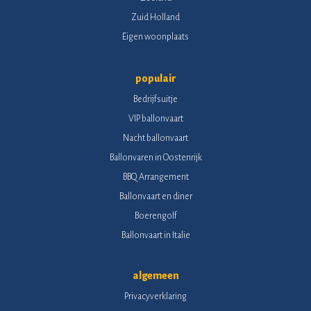
Zuid Holland
Eigen woonplaats
populair
Bedrijfsuitje
VIP ballonvaart
Nacht ballonvaart
Ballonvaren in Oostenrijk
BBQ Arrangement
Ballonvaart en diner
Boerengolf
Ballonvaart in Italie
algemeen
Privacyverklaring