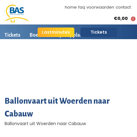
home
faq
voorwaarden
contact
€0,00
0
Lastminutes
Tickets
Tickets
Boeken
Opstapplaatsen
Ballonvaart informatie
Arrangementen
BAS Ballonvaarten
AI is beschikbaar
Ballonvaart fotos
Ballonvaart uit Woerden naar
Cabauw
Ballonvaart uit Woerden naar Cabauw