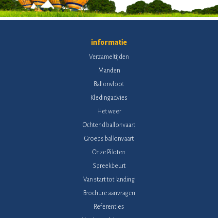
informatie
Verzameltijden
Manden
Ballonvloot
Kledingadvies
Het weer
Ochtend ballonvaart
Groeps ballonvaart
Onze Piloten
Spreekbeurt
Van start tot landing
Brochure aanvragen
Referenties