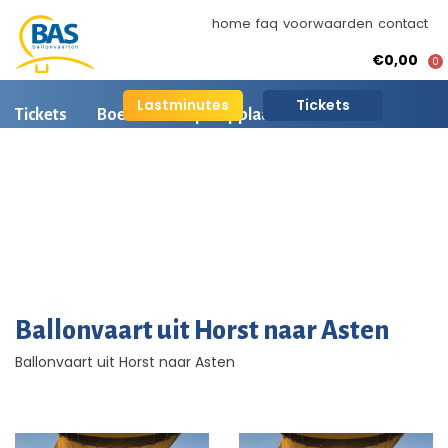
home
faq
voorwaarden
contact
€0,00
0
Lastminutes
Tickets
Tickets
Boeken
Opstapplaatsen
Ballonvaart informatie
Arrangementen
BAS Ballonvaarten
AI is beschikbaar
Ballonvaart fotos
Ballonvaart uit Horst naar Asten
Ballonvaart uit Horst naar Asten