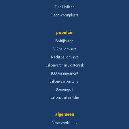
Zuid Holland
Eigen woonplaats
populair
Bedrijfsuitje
VIP ballonvaart
Nacht ballonvaart
Ballonvaren in Oostenrijk
BBQ Arrangement
Ballonvaart en diner
Boerengolf
Ballonvaart in Italie
algemeen
Privacyverklaring