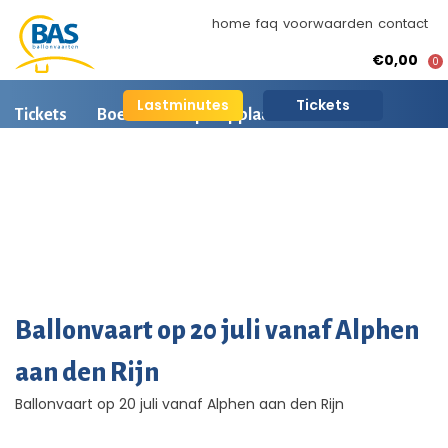
home
faq
voorwaarden
contact
€0,00
0
Lastminutes
Tickets
Tickets
Boeken
Opstapplaatsen
Ballonvaart informatie
Arrangementen
BAS Ballonvaarten
AI is beschikbaar
Ballonvaart fotos
Ballonvaart op 20 juli vanaf Alphen
aan den Rijn
Ballonvaart op 20 juli vanaf Alphen aan den Rijn