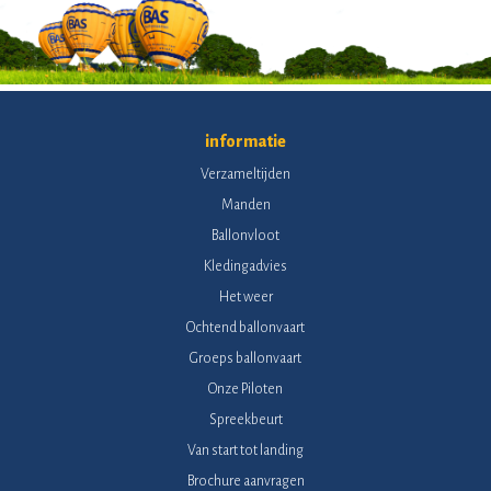
informatie
Verzameltijden
Manden
Ballonvloot
Kledingadvies
Het weer
Ochtend ballonvaart
Groeps ballonvaart
Onze Piloten
Spreekbeurt
Van start tot landing
Brochure aanvragen