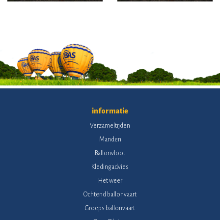
informatie
Verzameltijden
Manden
Ballonvloot
Kledingadvies
Het weer
Ochtend ballonvaart
Groeps ballonvaart