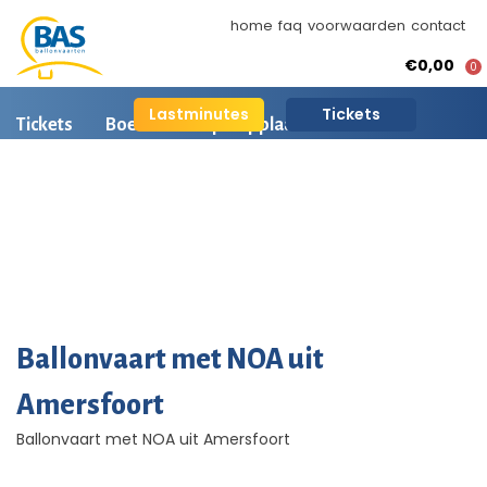
home
faq
voorwaarden
contact
€0,00
0
Lastminutes
Tickets
Tickets
Boeken
Opstapplaatsen
Ballonvaart informatie
Arrangementen
BAS Ballonvaarten
Ballonvaart fotos
AI is beschikbaar
Ballonvaart met NOA uit
Amersfoort
Ballonvaart met NOA uit Amersfoort