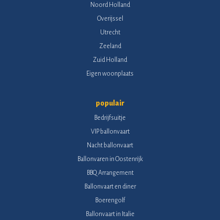
Noord Holland
Overijssel
Utrecht
Zeeland
Zuid Holland
Eigen woonplaats
populair
Bedrijfsuitje
VIP ballonvaart
Nacht ballonvaart
Ballonvaren in Oostenrijk
BBQ Arrangement
Ballonvaart en diner
Boerengolf
Ballonvaart in Italie