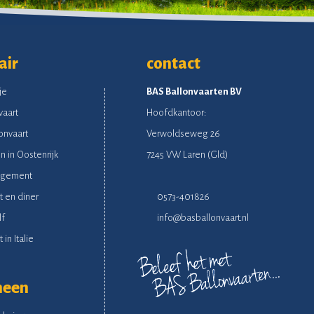
air
contact
je
BAS Ballonvaarten BV
vaart
Hoofdkantoor:
onvaart
Verwoldseweg 26
n in Oostenrijk
7245 VW Laren (Gld)
ngement
t en diner
0573-401826
lf
info@basballonvaart.nl
 in Italie
meen