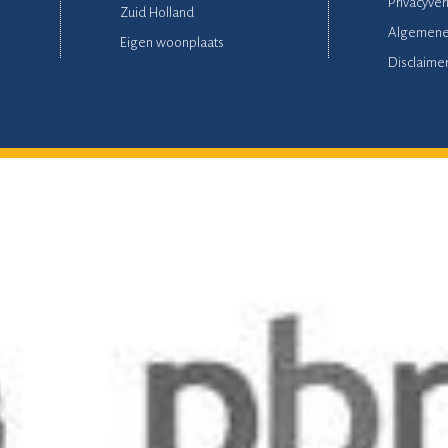
Privacyver
Zuid Holland
Algemene
Eigen woonplaats
Disclaime