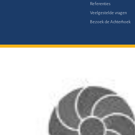
Referenties
Veelgestelde vragen
Bezoek de Achterhoek