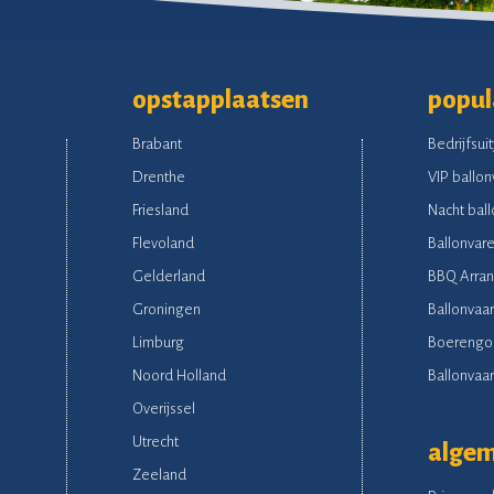
opstapplaatsen
popul
Brabant
Bedrijfsuit
Drenthe
VIP ballon
Friesland
Nacht ball
Flevoland
Ballonvare
Gelderland
BBQ Arra
Groningen
Ballonvaar
Limburg
Boerengo
Noord Holland
Ballonvaart
Overijssel
Utrecht
alge
Zeeland