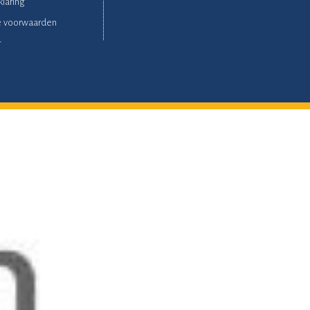
klaring
 voorwaarden
r