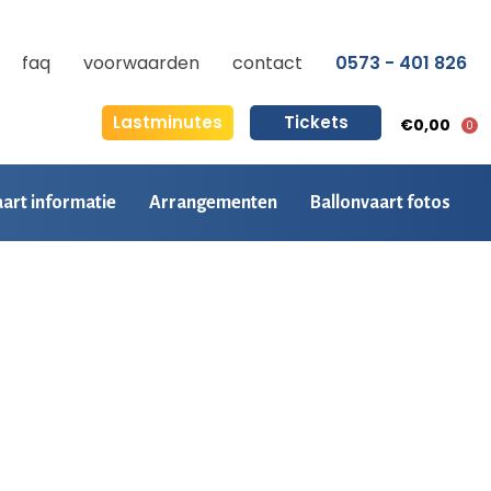
faq
voorwaarden
contact
0573 - 401 826
Lastminutes
Tickets
€0,00
0
aart informatie
Arrangementen
Ballonvaart fotos