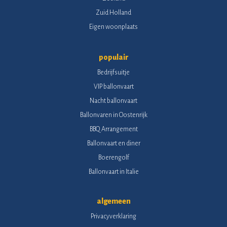
Zuid Holland
Eigen woonplaats
populair
Bedrijfsuitje
VIP ballonvaart
Nacht ballonvaart
Ballonvaren in Oostenrijk
BBQ Arrangement
Ballonvaart en diner
Boerengolf
Ballonvaart in Italie
algemeen
Privacyverklaring