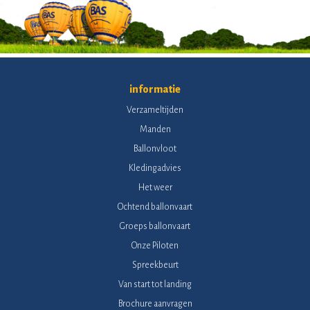
informatie
Verzameltijden
Manden
Ballonvloot
Kledingadvies
Het weer
Ochtend ballonvaart
Groeps ballonvaart
Onze Piloten
Spreekbeurt
Van start tot landing
Brochure aanvragen