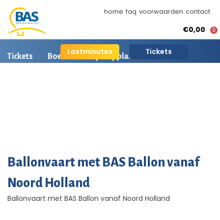
home
faq
voorwaarden
contact
€0,00
0
Lastminutes
Tickets
Tickets
Boeken
Opstapplaatsen
Ballonvaart informatie
Arrangementen
BAS Ballonvaarten
AI is beschikbaar
Ballonvaart fotos
Ballonvaart met BAS Ballon vanaf
Noord Holland
Ballonvaart met BAS Ballon vanaf Noord Holland