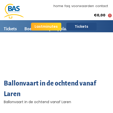
home
faq
voorwaarden
contact
€0,00
0
Lastminutes
Tickets
Tickets
Boeken
Opstapplaatsen
Ballonvaart informatie
Arrangementen
BAS Ballonvaarten
Ballonvaart fotos
AI is beschikbaar
Ballonvaart in de ochtend vanaf
Laren
Ballonvaart in de ochtend vanaf Laren