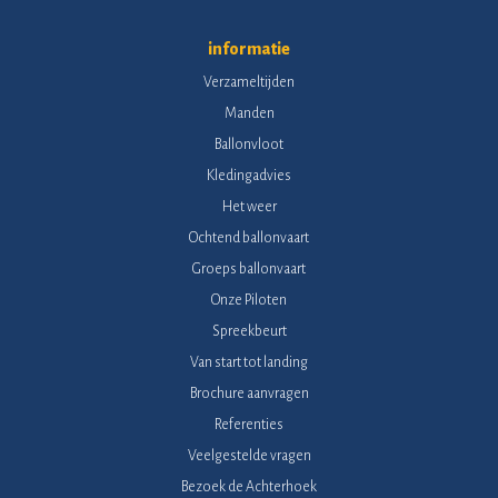
informatie
Verzameltijden
Manden
Ballonvloot
Kledingadvies
Het weer
Ochtend ballonvaart
Groeps ballonvaart
Onze Piloten
Spreekbeurt
Van start tot landing
Brochure aanvragen
Referenties
Veelgestelde vragen
Bezoek de Achterhoek