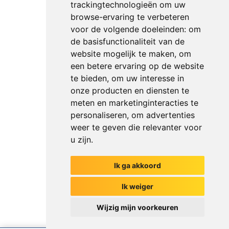
trackingtechnologieën om uw
browse-ervaring te verbeteren
voor de volgende doeleinden:
om
de basisfunctionaliteit van de
website mogelijk te maken
,
om
een betere ervaring op de website
te bieden
,
om uw interesse in
onze producten en diensten te
meten en marketinginteracties te
personaliseren
,
om advertenties
weer te geven die relevanter voor
u zijn
.
Ik ga akkoord
Het begin van jouw gesprek
Ik weiger
Wijzig mijn voorkeuren
Chat met ons
Ik weet net zoveel als mijn collega's
Versturen