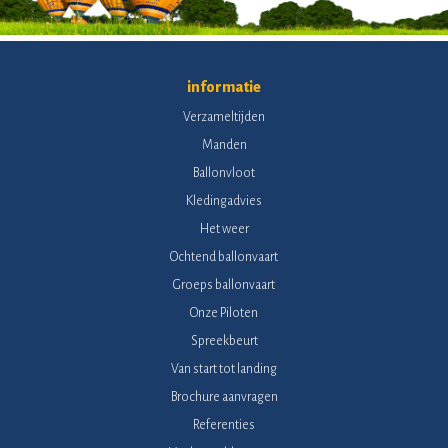
informatie
Verzameltijden
Manden
Ballonvloot
Kledingadvies
Het weer
Ochtend ballonvaart
Groeps ballonvaart
Onze Piloten
Spreekbeurt
Van start tot landing
Brochure aanvragen
Referenties