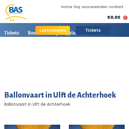
home
faq
voorwaarden
contact
€0,00
0
Lastminutes
Tickets
Tickets
Boeken
Opstapplaatsen
Ballonvaart informatie
Arrangementen
BAS Ballonvaarten
AI is beschikbaar
Ballonvaart fotos
Ballonvaart in Ulft de Achterhoek
Ballonvaart in Ulft de Achterhoek