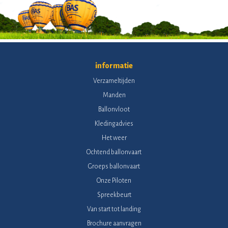
informatie
Verzameltijden
Manden
Ballonvloot
Kledingadvies
Het weer
Ochtend ballonvaart
Groeps ballonvaart
Onze Piloten
Spreekbeurt
Van start tot landing
Brochure aanvragen