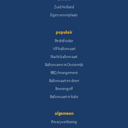
Zuid Holland
Eigen woonplaats
populair
Bedrijfsuitje
VIP ballonvaart
Nacht ballonvaart
Ballonvaren in Oostenrijk
BBQ Arrangement
Ballonvaart en diner
Boerengolf
Ballonvaart in Italie
algemeen
Privacyverklaring