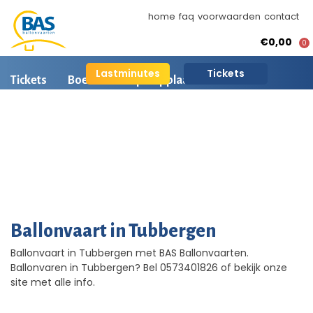
home
faq
voorwaarden
contact
€0,00
0
Lastminutes
Tickets
Tickets
Boeken
Opstapplaatsen
Ballonvaart informatie
Arrangementen
BAS Ballonvaarten
AI is beschikbaar
Ballonvaart fotos
Ballonvaart in Tubbergen
Ballonvaart in Tubbergen met BAS Ballonvaarten.
Ballonvaren in Tubbergen? Bel 0573401826 of bekijk onze
site met alle info.