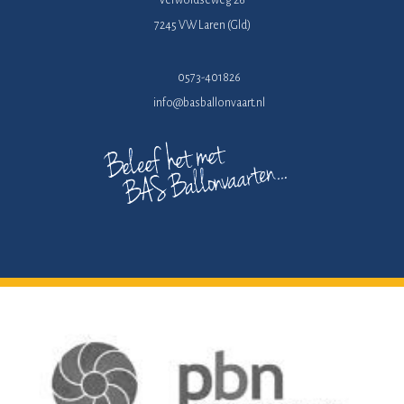
7245 VW Laren (Gld)
0573-401826
info@basballonvaart.nl