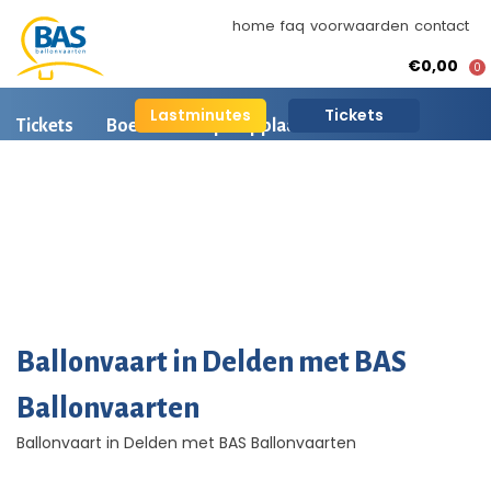
home
faq
voorwaarden
contact
€0,00
0
Lastminutes
Tickets
Tickets
Boeken
Opstapplaatsen
Ballonvaart informatie
Arrangementen
BAS Ballonvaarten
AI is beschikbaar
Ballonvaart fotos
Ballonvaart in Delden met BAS
Ballonvaarten
Ballonvaart in Delden met BAS Ballonvaarten