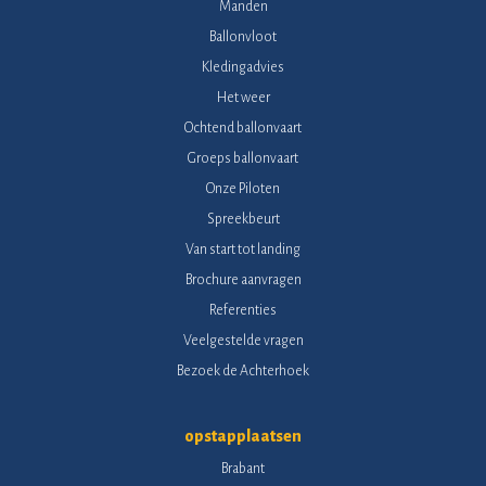
Manden
Ballonvloot
Kledingadvies
Het weer
Ochtend ballonvaart
Groeps ballonvaart
Onze Piloten
Spreekbeurt
Van start tot landing
Brochure aanvragen
Referenties
Veelgestelde vragen
Bezoek de Achterhoek
opstapplaatsen
Brabant