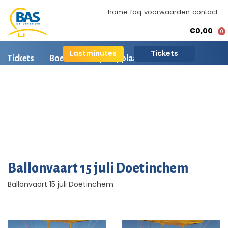
home
faq
voorwaarden
contact
€0,00
0
Lastminutes
Tickets
Tickets
Boeken
Opstapplaatsen
Ballonvaart informatie
Arrangementen
BAS Ballonvaarten
AI is beschikbaar
Ballonvaart fotos
Ballonvaart 15 juli Doetinchem
Ballonvaart 15 juli Doetinchem