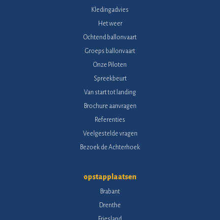
Kledingadvies
Het weer
Ochtend ballonvaart
Groeps ballonvaart
Onze Piloten
Spreekbeurt
Van start tot landing
Brochure aanvragen
Referenties
Veelgestelde vragen
Bezoek de Achterhoek
opstapplaatsen
Brabant
Drenthe
Friesland