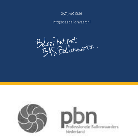
0573-401826
info@basballonvaart.nl