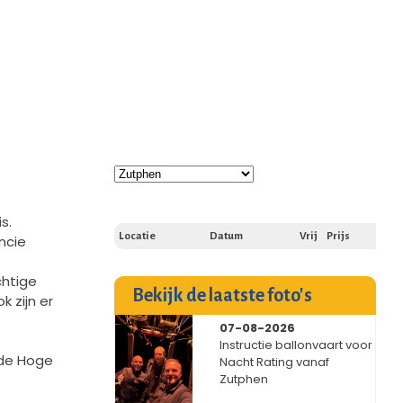
s.
Locatie
Datum
Vrij
Prijs
ncie
chtige
Bekijk de laatste foto's
k zijn er
07-08-2026
Instructie ballonvaart voor
 de Hoge
Nacht Rating vanaf
Zutphen