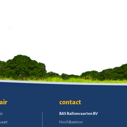
air
contact
je
BAS Ballonvaarten BV
vaart
Hoofdkantoor: