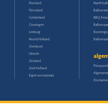
Friesland
Nacht ball
Flevoland
Ballonvare
Gelderland
BBQ Arra
Groningen
Ballonvaar
Limburg
Boerengo
Noord Holland
Ballonvaart
Overijssel
Utrecht
alge
Zeeland
Privacyver
Zuid Holland
Algemene
Eigen woonplaats
Disclaime