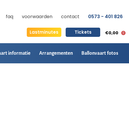
faq
voorwaarden
contact
0573 - 401 826
Lastminutes
Tickets
€0,00
0
aart informatie
Arrangementen
Ballonvaart fotos