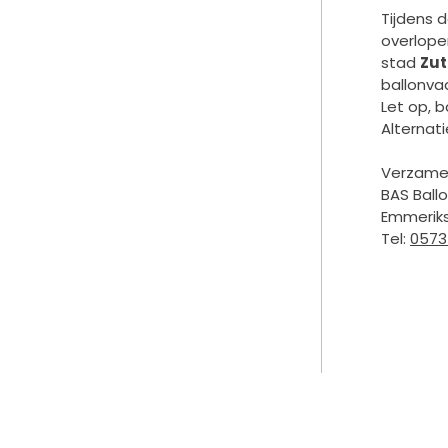
Tijdens 
overlope
stad
Zu
ballonva
Let op, 
Alternati
Verzamel
BAS Ball
Emmerik
Tel:
0573