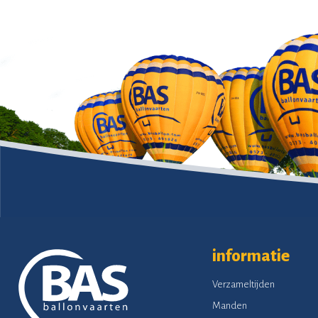
informatie
Verzameltijden
Manden