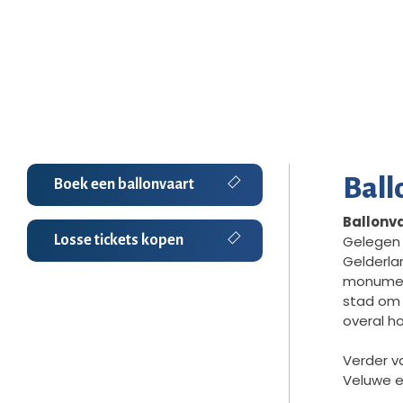
Ball
Boek een ballonvaart
Ballonv
Losse tickets kopen
Gelegen 
Gelderla
monument
stad om t
overal ho
Verder v
Veluwe e