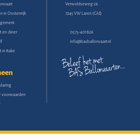
onvaart
Verwoldseweg 26
n in Oostenrijk
7245 VW Laren (Gld)
ngement
t en diner
0573-401826
lf
info@basballonvaart.nl
 in Italie
meen
klaring
 voorwaarden
r