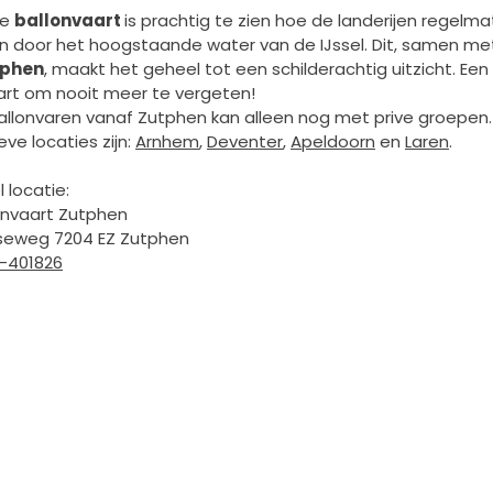
de
ballonvaart
is prachtig te zien hoe de landerijen regelma
n door het hoogstaande water van de IJssel. Dit, samen me
tphen
, maakt het geheel tot een schilderachtig uitzicht. Een
art om nooit meer te vergeten!
ballonvaren vanaf Zutphen kan alleen nog met prive groepen.
eve locaties zijn:
Arnhem
,
Deventer
,
Apeldoorn
en
Laren
.
 locatie:
onvaart Zutphen
seweg
7204 EZ
Zutphen
-401826