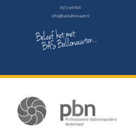
0573-401826
info@basballonvaart.nl