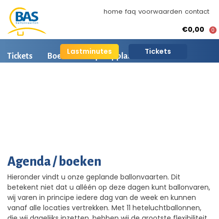
home
faq
voorwaarden
contact
€0,00
0
Lastminutes
Tickets
Tickets
Boeken
Opstapplaatsen
Ballonvaart informatie
Arrangementen
Ballonvaart fotos
Agenda / boeken
Hieronder vindt u onze geplande ballonvaarten. Dit
BAS Ballonvaarten
betekent niet dat u alléén op deze dagen kunt ballonvaren,
AI is beschikbaar
wij varen in principe iedere dag van de week en kunnen
vanaf alle locaties vertrekken. Met 11 heteluchtballonnen,
die wij dagelijks inzetten, hebben wij de grootste flexibiliteit.