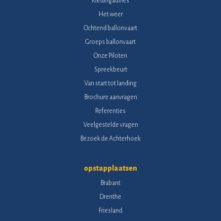
Kledingadvies
Het weer
Ochtend ballonvaart
Groeps ballonvaart
Onze Piloten
Spreekbeurt
Van start tot landing
Brochure aanvragen
Referenties
Veelgestelde vragen
Bezoek de Achterhoek
opstapplaatsen
Brabant
Drenthe
Friesland