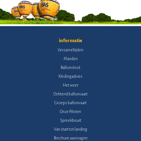
informatie
Verzameltijden
Manden
Ballonvloot
Kledingadvies
Het weer
Ochtend ballonvaart
Groeps ballonvaart
Onze Piloten
Spreekbeurt
Van start tot landing
Brochure aanvragen