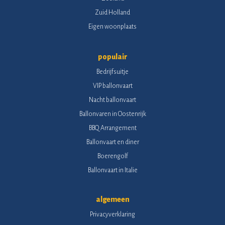
Zuid Holland
Eigen woonplaats
populair
Bedrijfsuitje
VIP ballonvaart
Nacht ballonvaart
Ballonvaren in Oostenrijk
BBQ Arrangement
Ballonvaart en diner
Boerengolf
Ballonvaart in Italie
algemeen
Privacyverklaring