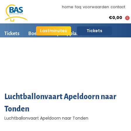
home
faq
voorwaarden
contact
€0,00
0
Lastminutes
Tickets
Tickets
Boeken
Opstapplaatsen
Ballonvaart informatie
Arrangementen
BAS Ballonvaarten
AI is beschikbaar
Ballonvaart fotos
Luchtballonvaart Apeldoorn naar
Tonden
Luchtballonvaart Apeldoorn naar Tonden