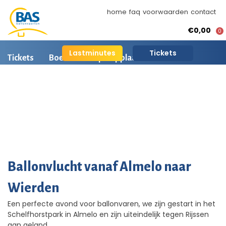
home
faq
voorwaarden
contact
€0,00
0
Lastminutes
Tickets
Tickets
Boeken
Opstapplaatsen
Ballonvaart informatie
Arrangementen
BAS Ballonvaarten
Ballonvaart fotos
AI is beschikbaar
Ballonvlucht vanaf Almelo naar
Wierden
Een perfecte avond voor ballonvaren, we zijn gestart in het
Schelfhorstpark in Almelo en zijn uiteindelijk tegen Rijssen
aan geland.