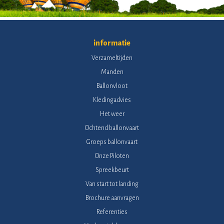
informatie
Verzameltijden
Manden
Ballonvloot
Kledingadvies
Het weer
Ochtend ballonvaart
Groeps ballonvaart
Onze Piloten
Spreekbeurt
Van start tot landing
Brochure aanvragen
Referenties