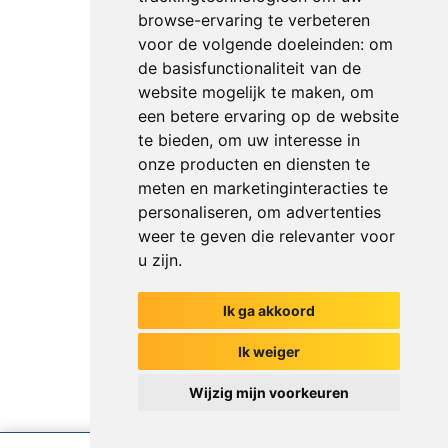
browse-ervaring te verbeteren
voor de volgende doeleinden:
om
de basisfunctionaliteit van de
website mogelijk te maken
,
om
een betere ervaring op de website
te bieden
,
om uw interesse in
onze producten en diensten te
meten en marketinginteracties te
personaliseren
,
om advertenties
weer te geven die relevanter voor
u zijn
.
Ik ga akkoord
Het begin van jouw gesprek
Ik weiger
Wijzig mijn voorkeuren
Chat met ons
Ik weet net zoveel als mijn collega's
Versturen