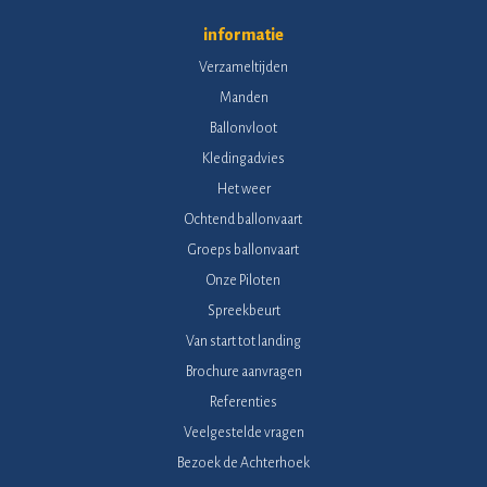
informatie
Verzameltijden
Manden
Ballonvloot
Kledingadvies
Het weer
Ochtend ballonvaart
Groeps ballonvaart
Onze Piloten
Spreekbeurt
Van start tot landing
Brochure aanvragen
Referenties
Veelgestelde vragen
Bezoek de Achterhoek