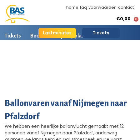
home
faq
voorwaarden
contact
€0,00
0
Lastminutes
Tickets
Tickets
Boeken
Opstapplaatsen
Ballonvaart informatie
Arrangementen
BAS Ballonvaarten
AI is beschikbaar
Ballonvaart fotos
Ballonvaren vanaf Nijmegen naar
Pfalzdorf
We hebben een heerlijke ballonvlucht gemaakt met 12
personen vanaf Nijmegen naar Pfalzdorf, onderweg
kwamen we langs Berg en Dal, Groesbeek en De Horst.