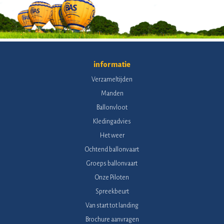
informatie
Verzameltijden
Manden
Ballonvloot
Kledingadvies
Het weer
Ochtend ballonvaart
Groeps ballonvaart
Onze Piloten
Spreekbeurt
Van start tot landing
Brochure aanvragen