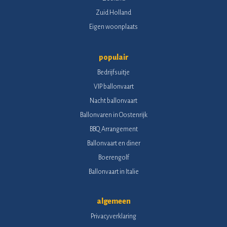
Zuid Holland
Eigen woonplaats
populair
Bedrijfsuitje
VIP ballonvaart
Nacht ballonvaart
Ballonvaren in Oostenrijk
BBQ Arrangement
Ballonvaart en diner
Boerengolf
Ballonvaart in Italie
algemeen
Privacyverklaring