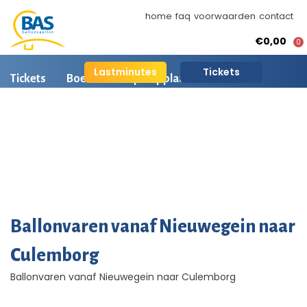
home
faq
voorwaarden
contact
€0,00
0
Lastminutes
Tickets
Tickets
Boeken
Opstapplaatsen
Ballonvaart informatie
Arrangementen
BAS Ballonvaarten
AI is beschikbaar
Ballonvaart fotos
Ballonvaren vanaf Nieuwegein naar
Culemborg
Ballonvaren vanaf Nieuwegein naar Culemborg