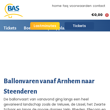
home
faq
voorwaarden
contact
€0,00
0
Lastminutes
Tickets
Tickets
Boeken
Opstapplaatsen
Ballonvaart informatie
Arrangementen
BAS Ballonvaarten
AI is beschikbaar
Ballonvaart fotos
Ballonvaren vanaf Arnhem naar
Steenderen
De ballonvaart van vanavond ging langs een heel
gevarieerd landschap zoals de Veluwe, de IJssel, het Zwarte
Schaar en langs de mooie dorpjes Velp, Rheden, Ellecom en