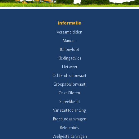
informatie
Verzameltijden
Manden
Ballonvloot
Kledingadvies
Het weer
Ochtend ballonvaart
Groeps ballonvaart
Onze Piloten
Spreekbeurt
Van start tot landing
Brochure aanvragen
Referenties
Veelgestelde vragen