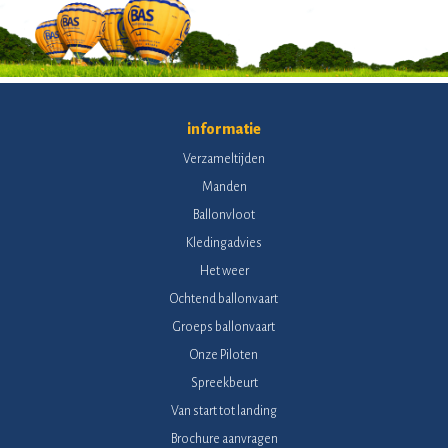
informatie
Verzameltijden
Manden
Ballonvloot
Kledingadvies
Het weer
Ochtend ballonvaart
Groeps ballonvaart
Onze Piloten
Spreekbeurt
Van start tot landing
Brochure aanvragen