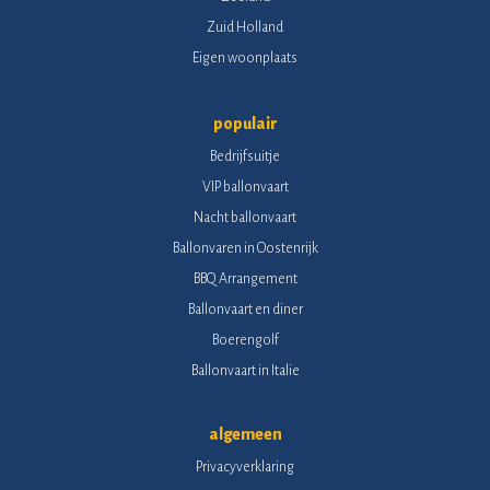
Zuid Holland
Eigen woonplaats
populair
Bedrijfsuitje
VIP ballonvaart
Nacht ballonvaart
Ballonvaren in Oostenrijk
BBQ Arrangement
Ballonvaart en diner
Boerengolf
Ballonvaart in Italie
algemeen
Privacyverklaring