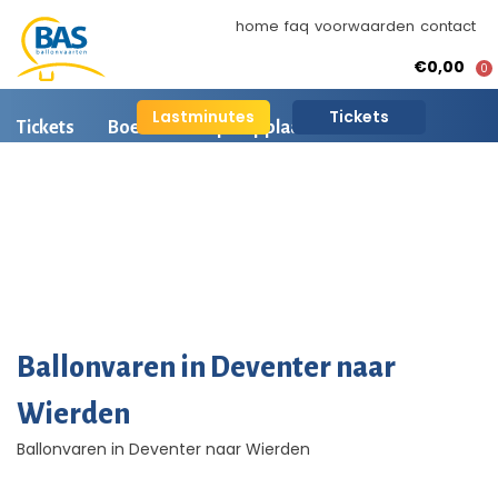
home
faq
voorwaarden
contact
€0,00
0
Lastminutes
Tickets
Tickets
Boeken
Opstapplaatsen
Ballonvaart informatie
Arrangementen
BAS Ballonvaarten
AI is beschikbaar
Ballonvaart fotos
Ballonvaren in Deventer naar
Wierden
Ballonvaren in Deventer naar Wierden