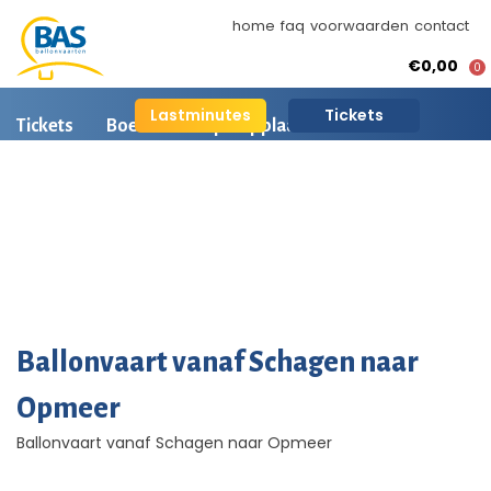
home
faq
voorwaarden
contact
€0,00
0
Lastminutes
Tickets
Tickets
Boeken
Opstapplaatsen
Ballonvaart informatie
Arrangementen
BAS Ballonvaarten
AI is beschikbaar
Ballonvaart fotos
Ballonvaart vanaf Schagen naar
Opmeer
Ballonvaart vanaf Schagen naar Opmeer