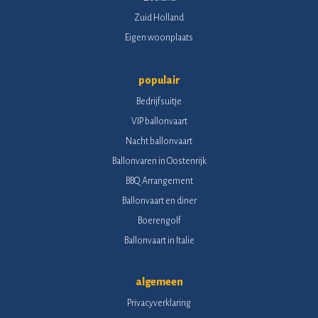
Zuid Holland
Eigen woonplaats
populair
Bedrijfsuitje
VIP ballonvaart
Nacht ballonvaart
Ballonvaren in Oostenrijk
BBQ Arrangement
Ballonvaart en diner
Boerengolf
Ballonvaart in Italie
algemeen
Privacyverklaring