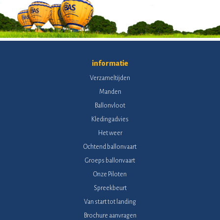
informatie
Verzameltijden
Manden
Ballonvloot
Kledingadvies
Het weer
Ochtend ballonvaart
Groeps ballonvaart
Onze Piloten
Spreekbeurt
Van start tot landing
Brochure aanvragen