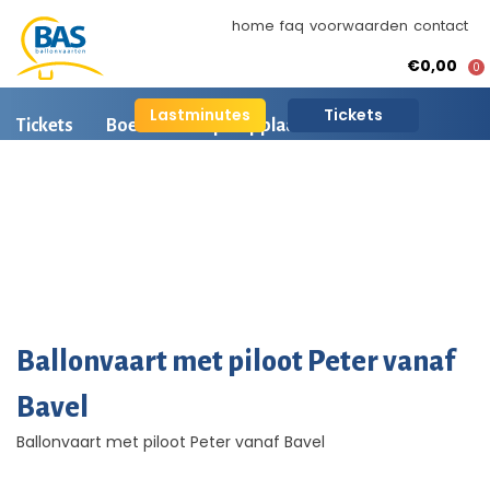
home
faq
voorwaarden
contact
€0,00
0
Lastminutes
Tickets
Tickets
Boeken
Opstapplaatsen
Ballonvaart informatie
Arrangementen
BAS Ballonvaarten
Ballonvaart fotos
AI is beschikbaar
Ballonvaart met piloot Peter vanaf
Bavel
Ballonvaart met piloot Peter vanaf Bavel