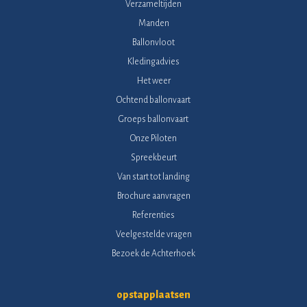
Verzameltijden
Manden
Ballonvloot
Kledingadvies
Het weer
Ochtend ballonvaart
Groeps ballonvaart
Onze Piloten
Spreekbeurt
Van start tot landing
Brochure aanvragen
Referenties
Veelgestelde vragen
Bezoek de Achterhoek
opstapplaatsen