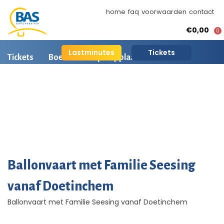
home
faq
voorwaarden
contact
€0,00
0
Lastminutes
Tickets
Tickets
Boeken
Opstapplaatsen
Ballonvaart informatie
Arrangementen
BAS Ballonvaarten
Ballonvaart fotos
AI is beschikbaar
Ballonvaart met Familie Seesing
vanaf Doetinchem
Ballonvaart met Familie Seesing vanaf Doetinchem