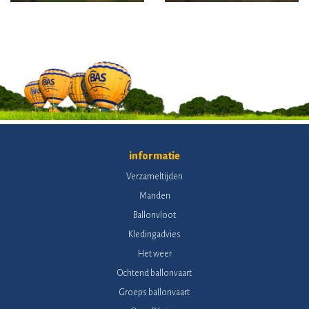
informatie
Verzameltijden
Manden
Ballonvloot
Kledingadvies
Het weer
Ochtend ballonvaart
Groeps ballonvaart