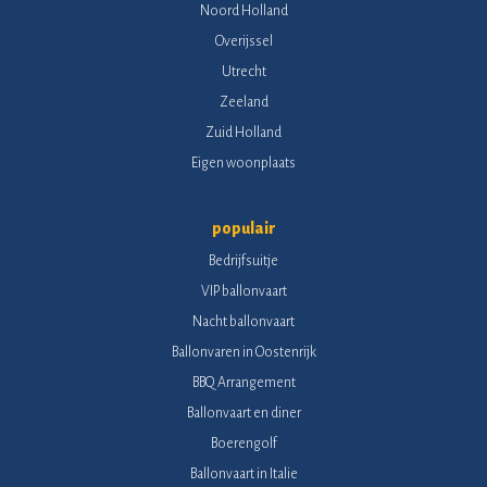
Noord Holland
Overijssel
Utrecht
Zeeland
Zuid Holland
Eigen woonplaats
populair
Bedrijfsuitje
VIP ballonvaart
Nacht ballonvaart
Ballonvaren in Oostenrijk
BBQ Arrangement
Ballonvaart en diner
Boerengolf
Ballonvaart in Italie