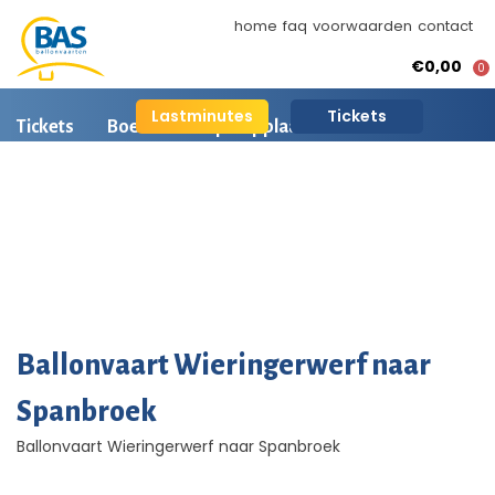
home
faq
voorwaarden
contact
€0,00
0
Lastminutes
Tickets
Tickets
Boeken
Opstapplaatsen
Ballonvaart informatie
Arrangementen
BAS Ballonvaarten
AI is beschikbaar
Ballonvaart fotos
Ballonvaart Wieringerwerf naar
Spanbroek
Ballonvaart Wieringerwerf naar Spanbroek