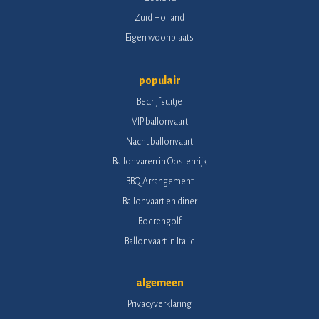
Zuid Holland
Eigen woonplaats
populair
Bedrijfsuitje
VIP ballonvaart
Nacht ballonvaart
Ballonvaren in Oostenrijk
BBQ Arrangement
Ballonvaart en diner
Boerengolf
Ballonvaart in Italie
algemeen
Privacyverklaring