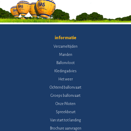
informatie
Verzameltijden
Manden
Ballonvloot
Kledingadvies
Het weer
Ochtend ballonvaart
Groeps ballonvaart
Onze Piloten
Spreekbeurt
Van start tot landing
Brochure aanvragen