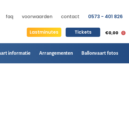
faq
voorwaarden
contact
0573 - 401 826
Lastminutes
Tickets
€0,00
0
aart informatie
Arrangementen
Ballonvaart fotos