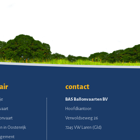
air
contact
je
BAS Ballonvaarten BV
vaart
Hoofdkantoor:
onvaart
Verwoldseweg 26
n in Oostenrijk
7245 VW Laren (Gld)
ngement