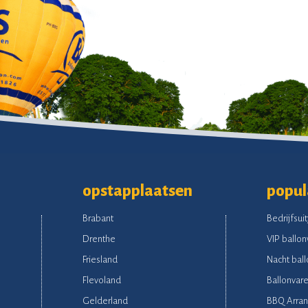
opstapplaatsen
popul
Brabant
Bedrijfsuit
Drenthe
VIP ballon
Friesland
Nacht ball
Flevoland
Ballonvare
Gelderland
BBQ Arra