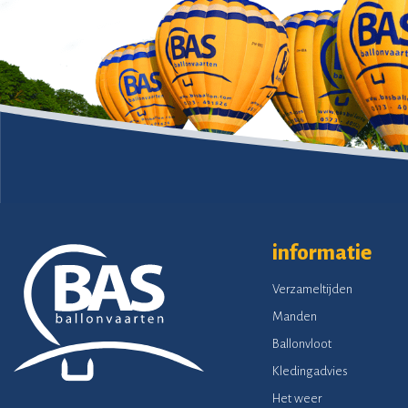
informatie
Verzameltijden
Manden
Ballonvloot
Kledingadvies
Het weer