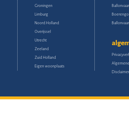
Groningen
Ballonvaar
Limburg
Boerengo
Noord Holland
Ballonvaart
Overijssel
Utrecht
alge
Zeeland
Privacyver
Zuid Holland
Algemene
Eigen woonplaats
Disclaime