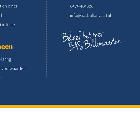
t en diner
0573-401826
lf
info@basballonvaart.nl
 in Italie
meen
klaring
 voorwaarden
r