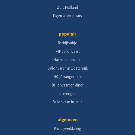
Zuid Holland
Eigen woonplaats
populair
Bedrijfsuitje
VIP ballonvaart
Nacht ballonvaart
Ballonvaren in Oostenrijk
BBQ Arrangement
Ballonvaart en diner
Boerengolf
Ballonvaart in Italie
algemeen
Privacyverklaring