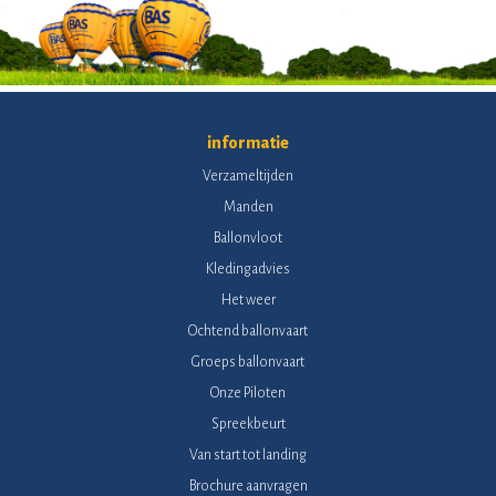
informatie
Verzameltijden
Manden
Ballonvloot
Kledingadvies
Het weer
Ochtend ballonvaart
Groeps ballonvaart
Onze Piloten
Spreekbeurt
Van start tot landing
Brochure aanvragen