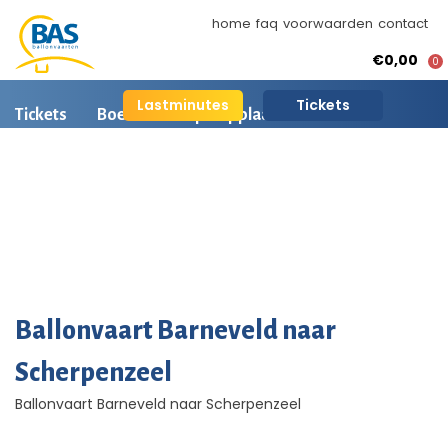
home
faq
voorwaarden
contact
€0,00
0
Lastminutes
Tickets
Tickets
Boeken
Opstapplaatsen
Ballonvaart informatie
Arrangementen
BAS Ballonvaarten
AI is beschikbaar
Ballonvaart fotos
Ballonvaart Barneveld naar
Scherpenzeel
Ballonvaart Barneveld naar Scherpenzeel