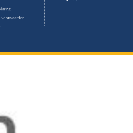
klaring
 voorwaarden
r