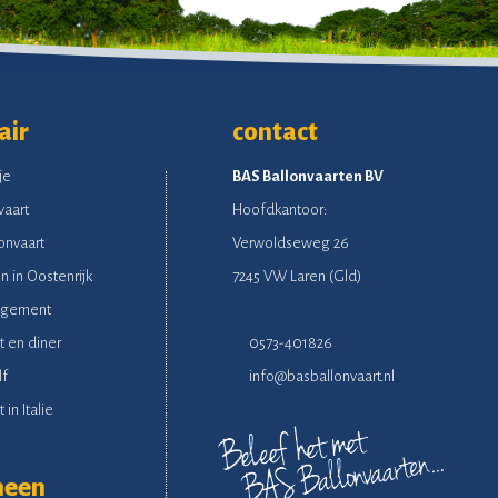
air
contact
je
BAS Ballonvaarten BV
vaart
Hoofdkantoor:
onvaart
Verwoldseweg 26
n in Oostenrijk
7245 VW Laren (Gld)
ngement
t en diner
0573-401826
lf
info@basballonvaart.nl
 in Italie
meen