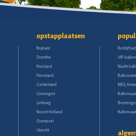
opstapplaatsen
popul
Brabant
Bedrijfsuit
Drenthe
VIP ballon
Friesland
Nacht ball
Flevoland
Ballonvare
Gelderland
BBQ Arra
Groningen
Ballonvaar
Limburg
Boerengo
Noord Holland
Ballonvaart
Overijssel
Utrecht
alge