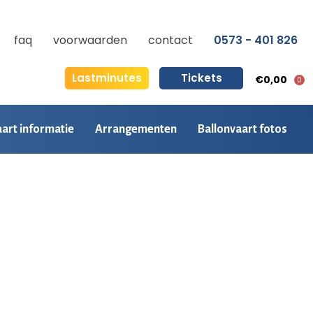
faq
voorwaarden
contact
0573 - 401 826
Lastminutes
Tickets
€0,00
0
aart informatie
Arrangementen
Ballonvaart fotos