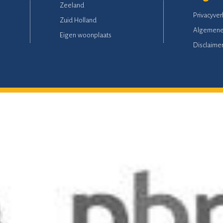
Zeeland
Privacyver
Zuid Holland
Algemene
Eigen woonplaats
Disclaime