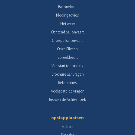
Ballonvloot
Kledingadvies
Het weer
Ochtend ballonvaart
Groeps ballonvaart
Onze Piloten
Spreekbeurt
Van start tot landing
Brochure aanvragen
Referenties
Veelgestelde vragen
Bezoek de Achterhoek
opstapplaatsen
Brabant