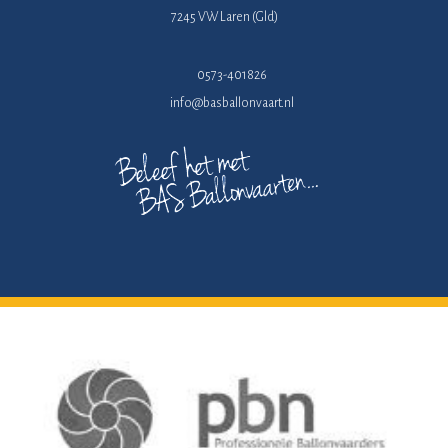
7245 VW Laren (Gld)
0573-401826
info@basballonvaart.nl