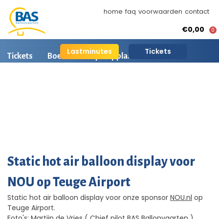
home
faq
voorwaarden
contact
€0,00
0
Lastminutes
Tickets
Tickets
Boeken
Opstapplaatsen
Ballonvaart informatie
Arrangementen
BAS Ballonvaarten
AI is beschikbaar
Ballonvaart fotos
Static hot air balloon display voor
NOU op Teuge Airport
Static hot air balloon display voor onze sponsor
NOU.nl
op
Teuge Airport.
Foto's: Martijn de Vries ( Chief pilot BAS Ballonvaarten )