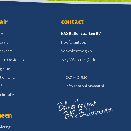
air
contact
je
BAS Ballonvaarten BV
vaart
Hoofdkantoor:
onvaart
Verwoldseweg 26
n in Oostenrijk
7245 VW Laren (Gld)
ngement
t en diner
0573-401826
lf
info@basballonvaart.nl
 in Italie
meen
klaring