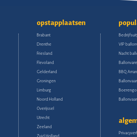
opstapplaatsen
popul
Brabant
Bedrijfsuit
Drenthe
VIP ballon
Friesland
Nacht ball
Flevoland
Ballonvare
Gelderland
BBQ Arra
Groningen
Ballonvaar
Limburg
Boerengo
Noord Holland
Ballonvaart
Overijssel
Utrecht
alge
Zeeland
Privacyver
Zuid Holland