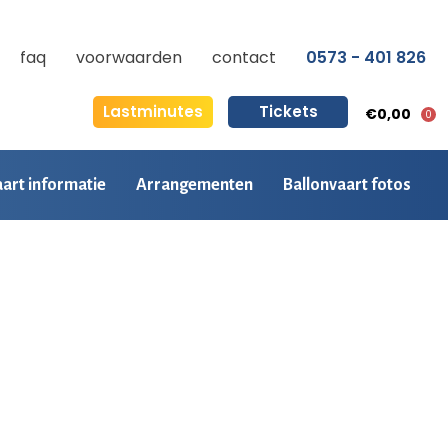
faq
voorwaarden
contact
0573 - 401 826
Lastminutes
Tickets
€0,00
0
aart informatie
Arrangementen
Ballonvaart fotos