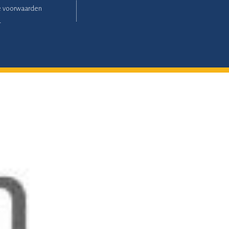
 voorwaarden
r