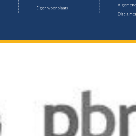
Algemene
Eigen woonplaats
Disclaime