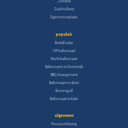
Zeeland
Zuid Holland
Eigen woonplaats
populair
Bedrijfsuitje
VIP ballonvaart
Nacht ballonvaart
Ballonvaren in Oostenrijk
BBQ Arrangement
Ballonvaart en diner
Boerengolf
Ballonvaart in Italie
algemeen
Privacyverklaring