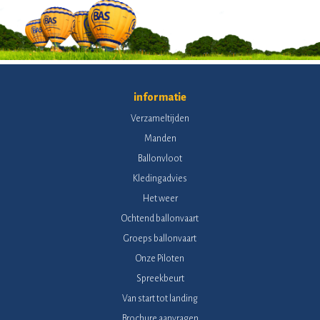
informatie
Verzameltijden
Manden
Ballonvloot
Kledingadvies
Het weer
Ochtend ballonvaart
Groeps ballonvaart
Onze Piloten
Spreekbeurt
Van start tot landing
Brochure aanvragen