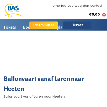
home
faq
voorwaarden
contact
€0,00
0
Lastminutes
Tickets
Tickets
Boeken
Opstapplaatsen
Ballonvaart informatie
Arrangementen
BAS Ballonvaarten
AI is beschikbaar
Ballonvaart fotos
Ballonvaart vanaf Laren naar
Heeten
Ballonvaart vanaf Laren naar Heeten