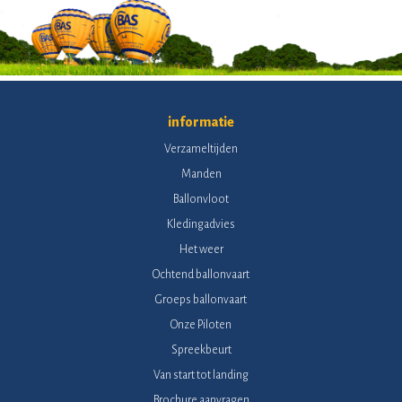
informatie
Verzameltijden
Manden
Ballonvloot
Kledingadvies
Het weer
Ochtend ballonvaart
Groeps ballonvaart
Onze Piloten
Spreekbeurt
Van start tot landing
Brochure aanvragen