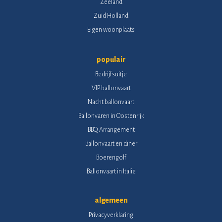
Zeeland
Zuid Holland
Eigen woonplaats
populair
Bedrijfsuitje
VIP ballonvaart
Nacht ballonvaart
Ballonvaren in Oostenrijk
BBQ Arrangement
Ballonvaart en diner
Boerengolf
Ballonvaart in Italie
algemeen
Privacyverklaring