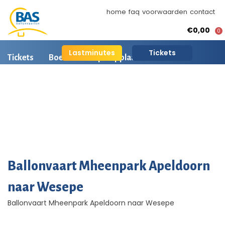
home
faq
voorwaarden
contact
€0,00
0
Lastminutes
Tickets
Tickets
Boeken
Opstapplaatsen
Ballonvaart informatie
Arrangementen
BAS Ballonvaarten
AI is beschikbaar
Ballonvaart fotos
Ballonvaart Mheenpark Apeldoorn
naar Wesepe
Ballonvaart Mheenpark Apeldoorn naar Wesepe