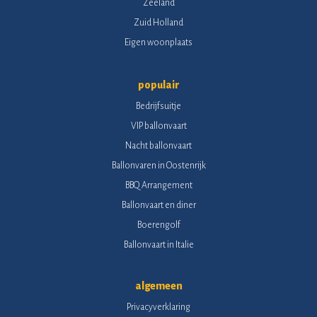
Zeeland
Zuid Holland
Eigen woonplaats
populair
Bedrijfsuitje
VIP ballonvaart
Nacht ballonvaart
Ballonvaren in Oostenrijk
BBQ Arrangement
Ballonvaart en diner
Boerengolf
Ballonvaart in Italie
algemeen
Privacyverklaring