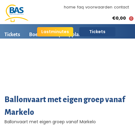
home
faq
voorwaarden
contact
€0,00
0
Lastminutes
Tickets
Tickets
Boeken
Opstapplaatsen
Ballonvaart informatie
Arrangementen
BAS Ballonvaarten
AI is beschikbaar
Ballonvaart fotos
Ballonvaart met eigen groep vanaf
Markelo
Ballonvaart met eigen groep vanaf Markelo