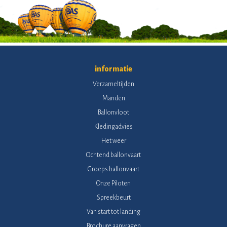
informatie
Verzameltijden
Manden
Ballonvloot
Kledingadvies
Het weer
Ochtend ballonvaart
Groeps ballonvaart
Onze Piloten
Spreekbeurt
Van start tot landing
Brochure aanvragen