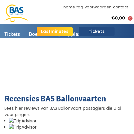
home
faq
voorwaarden
contact
€0,00
0
Lastminutes
Tickets
Tickets
Boeken
Opstapplaatsen
Ballonvaart informatie
Arrangementen
Ballonvaart fotos
BAS Ballonvaarten
AI is beschikbaar
Recensies BAS Ballonvaarten
Lees hier reviews van BAS Ballonvaart passagiers die u al
voor gingen.