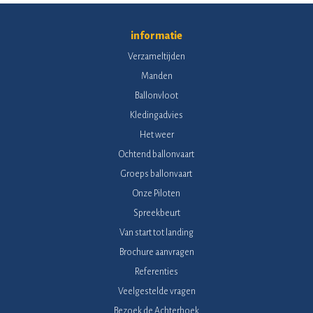
informatie
Verzameltijden
Manden
Ballonvloot
Kledingadvies
Het weer
Ochtend ballonvaart
Groeps ballonvaart
Onze Piloten
Spreekbeurt
Van start tot landing
Brochure aanvragen
Referenties
Veelgestelde vragen
Bezoek de Achterhoek