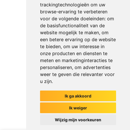
trackingtechnologieën om uw
browse-ervaring te verbeteren
voor de volgende doeleinden:
om
de basisfunctionaliteit van de
website mogelijk te maken
,
om
een betere ervaring op de website
te bieden
,
om uw interesse in
onze producten en diensten te
meten en marketinginteracties te
personaliseren
,
om advertenties
weer te geven die relevanter voor
u zijn
.
Ik ga akkoord
Het begin van jouw gesprek
Ik weiger
Wijzig mijn voorkeuren
Chat met ons
Ik weet net zoveel als mijn collega's