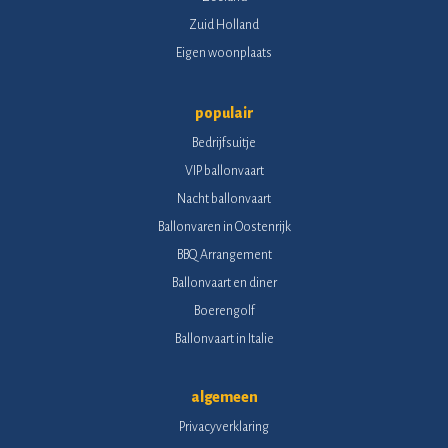
Zuid Holland
Eigen woonplaats
populair
Bedrijfsuitje
VIP ballonvaart
Nacht ballonvaart
Ballonvaren in Oostenrijk
BBQ Arrangement
Ballonvaart en diner
Boerengolf
Ballonvaart in Italie
algemeen
Privacyverklaring