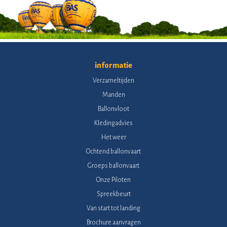
informatie
Verzameltijden
Manden
Ballonvloot
Kledingadvies
Het weer
Ochtend ballonvaart
Groeps ballonvaart
Onze Piloten
Spreekbeurt
Van start tot landing
Brochure aanvragen