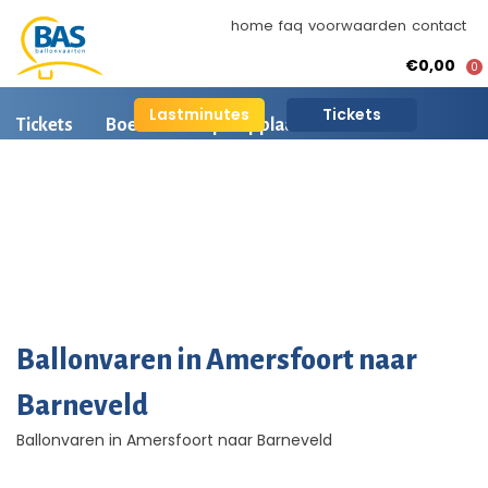
home
faq
voorwaarden
contact
€0,00
0
Lastminutes
Tickets
Tickets
Boeken
Opstapplaatsen
Ballonvaart informatie
Arrangementen
BAS Ballonvaarten
AI is beschikbaar
Ballonvaart fotos
Ballonvaren in Amersfoort naar
Barneveld
Ballonvaren in Amersfoort naar Barneveld