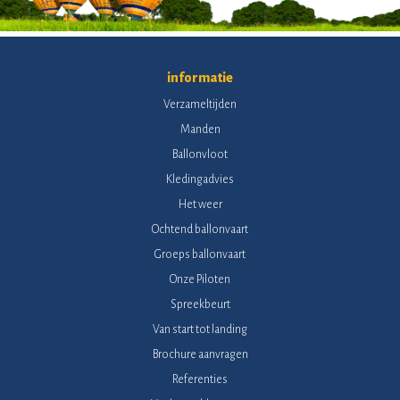
informatie
Verzameltijden
Manden
Ballonvloot
Kledingadvies
Het weer
Ochtend ballonvaart
Groeps ballonvaart
Onze Piloten
Spreekbeurt
Van start tot landing
Brochure aanvragen
Referenties