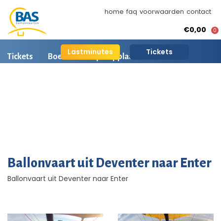
home
faq
voorwaarden
contact
€0,00
0
Lastminutes
Tickets
Tickets
Boeken
Opstapplaatsen
Ballonvaart informatie
Arrangementen
BAS Ballonvaarten
AI is beschikbaar
Ballonvaart fotos
Ballonvaart uit Deventer naar Enter
Ballonvaart uit Deventer naar Enter