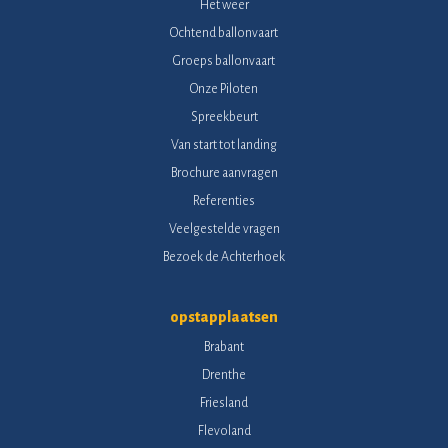
Het weer
Ochtend ballonvaart
Groeps ballonvaart
Onze Piloten
Spreekbeurt
Van start tot landing
Brochure aanvragen
Referenties
Veelgestelde vragen
Bezoek de Achterhoek
opstapplaatsen
Brabant
Drenthe
Friesland
Flevoland