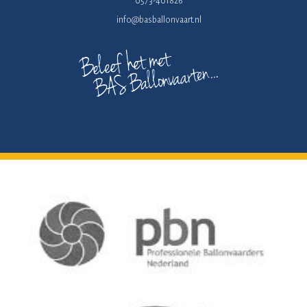
0573-401826
info@basballonvaart.nl