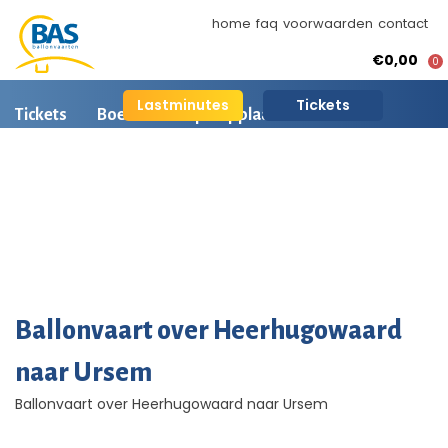
home
faq
voorwaarden
contact
€0,00
0
Lastminutes
Tickets
Tickets
Boeken
Opstapplaatsen
Ballonvaart informatie
Arrangementen
BAS Ballonvaarten
AI is beschikbaar
Ballonvaart fotos
Ballonvaart over Heerhugowaard
naar Ursem
Ballonvaart over Heerhugowaard naar Ursem